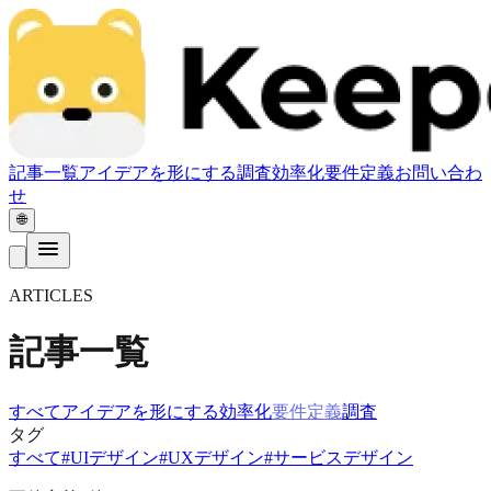
記事一覧
アイデアを形にする
調査
効率化
要件定義
お問い合わ
せ
🌐
ARTICLES
記事一覧
すべて
アイデアを形にする
効率化
要件定義
調査
タグ
すべて
#
UIデザイン
#
UXデザイン
#
サービスデザイン