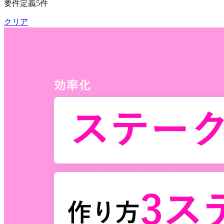
要件定義
5
件
クリア