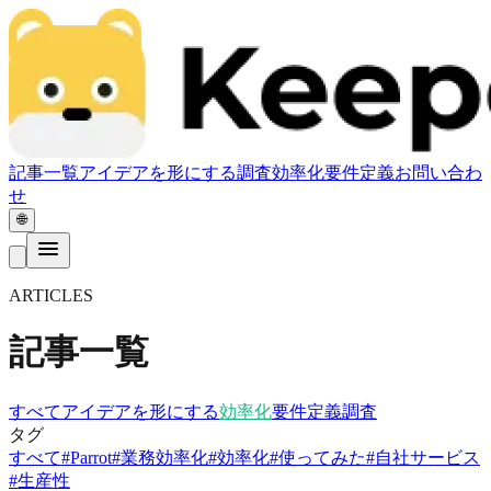
記事一覧
アイデアを形にする
調査
効率化
要件定義
お問い合わ
せ
🌐
ARTICLES
記事一覧
すべて
アイデアを形にする
効率化
要件定義
調査
タグ
すべて
#
Parrot
#
業務効率化
#
効率化
#
使ってみた
#
自社サービス
#
生産性