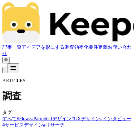
記事一覧
アイデアを形にする
調査
効率化
要件定義
お問い合わ
せ
🌐
ARTICLES
調査
タグ
すべて
#
Flowz
#
Parrot
#
UIデザイン
#
UXデザイン
#
インタビュー
#
サービスデザイン
#
リサーチ