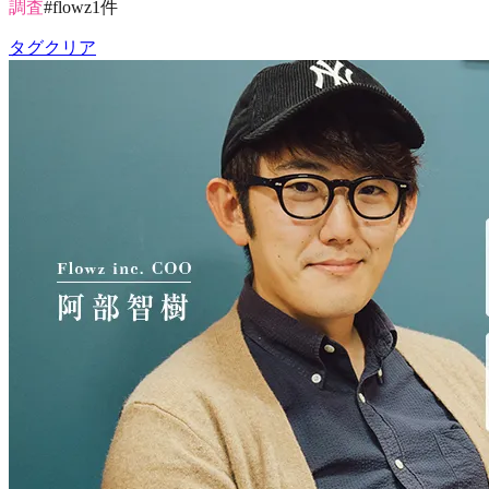
調査
#
flowz
1
件
タグクリア