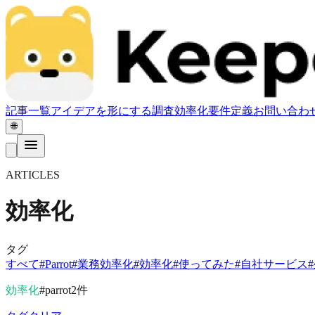
記事一覧
アイデアを形にする
調査
効率化
要件定義
お問い合わ
🌐
ARTICLES
効率化
タグ
すべて
#
Parrot
#
業務効率化
#
効率化
#
使ってみた
#
自社サービス
#
効率化
#
parrot
2
件