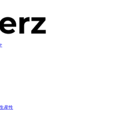
せ
生産性