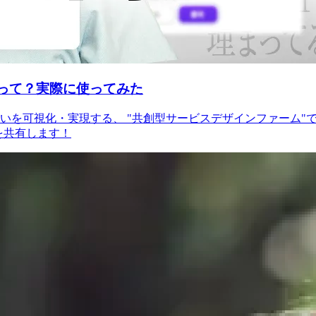
」って？実際に使ってみた
を可視化・実現する、 "共創型サービスデザインファーム"です。
を共有します！