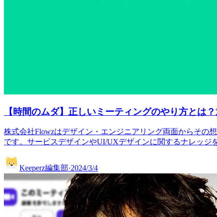
【時間のムダ】正しいミーティングのやり方とは？
株式会社Flowzはデザイン・エンジニアリング両面からその想い
です。サービスデザインやUI/UXデザインに関するナレッジ
Keeperz編集部
·
2024/3/4