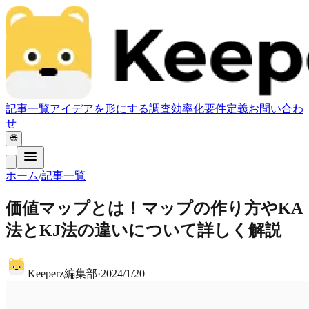
記事一覧
アイデアを形にする
調査
効率化
要件定義
お問い合わ
せ
🌐
ホーム
/
記事一覧
価値マップとは！マップの作り方やKA
法とKJ法の違いについて詳しく解説
Keeperz編集部
·
2024/1/20