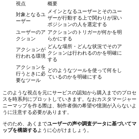
視点
概要
メインとなるユーザーとそのユー
対象となるユ
ザーが行動する上で関わりが深い
ーザー
ポジションの人を選定する
ユーザーのア
アクションのトリガーが何かを明
クション
らかにする
どんな場所・どんな状況でそのア
アクションが
クションは行われるのかを明確に
行われる環境
する
アクションを
どのようなツールを使って何をし
行うときに必
ているのかを明確にする
要なツール
このような視点を元にサービスの認知から購入までのプロセ
スを時系列にプロットしていきます。なおカスタマージャー
ニーマップを作る際は、制作者側の希望や憶測が入らないよ
うに注意する必要があります。
そのため、あくまで
ユーザーの声や調査データに基づいてマ
ップを構築する
ように心がけましょう。